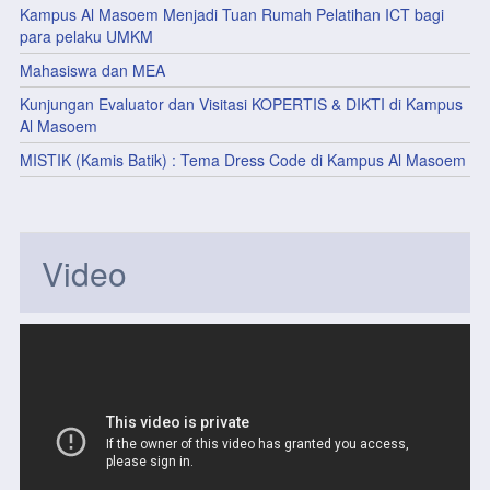
Kampus Al Masoem Menjadi Tuan Rumah Pelatihan ICT bagi
para pelaku UMKM
Mahasiswa dan MEA
Kunjungan Evaluator dan Visitasi KOPERTIS & DIKTI di Kampus
Al Masoem
MISTIK (Kamis Batik) : Tema Dress Code di Kampus Al Masoem
Video